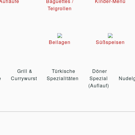
Aufläufe
Baguettes /
Kinder-Menü
Teigrollen
Beilagen
Süßspeisen
Grill &
Türkische
Döner
e
Currywurst
Spezialitäten
Spezial
Nudelg
(Auflauf)