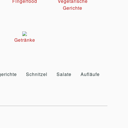
Fingerfood
Vegetarische
Gerichte
Getränke
erichte
Schnitzel
Salate
Aufläufe
Baguett
/
Teigroll